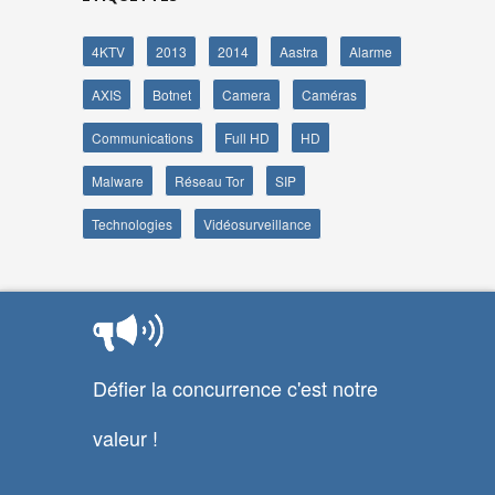
4KTV
2013
2014
Aastra
Alarme
AXIS
Botnet
Camera
Caméras
Communications
Full HD
HD
Malware
Réseau Tor
SIP
Technologies
Vidéosurveillance
Défier la concurrence c'est notre
valeur !