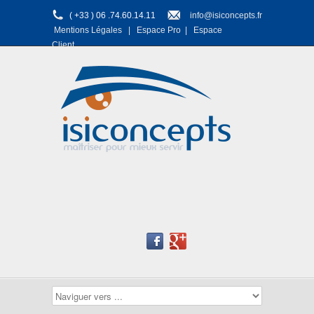
( +33 ) 06 .74.60.14.11
info@isiconcepts.fr
Mentions Légales
|
Espace Pro
|
Espace
Client