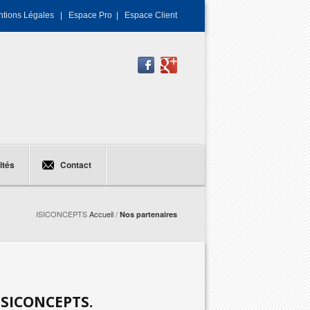
tions Légales
|
Espace Pro
|
Espace Client
ités
Contact
ISICONCEPTS
Accueil
/
Nos partenaires
ISICONCEPTS.