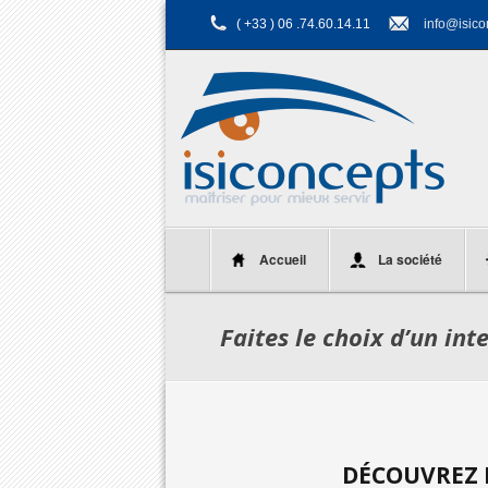
( +33 ) 06 .74.60.14.11
info@isico
Accueil
La société
Faites le choix d’un int
DÉCOUVREZ L