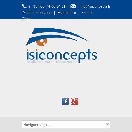
( +33 ) 06 .74.60.14.11
info@isiconcepts.fr
Mentions Légales
|
Espace Pro
|
Espace
Client