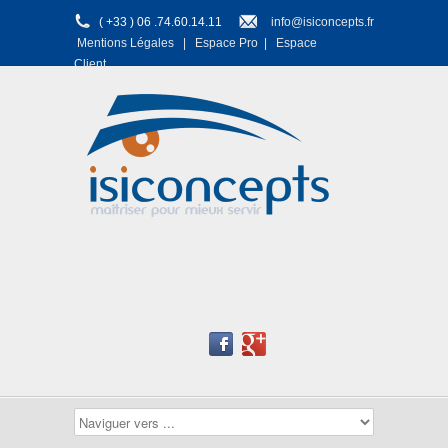
( +33 ) 06 .74.60.14.11
info@isiconcepts.fr
Mentions Légales
|
Espace Pro
|
Espace
Client