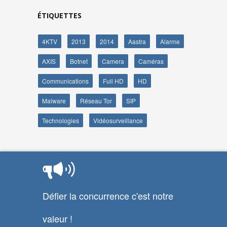
ÉTIQUETTES
4KTV
2013
2014
Aastra
Alarme
AXIS
Botnet
Camera
Caméras
Communications
Full HD
HD
Malware
Réseau Tor
SIP
Technologies
Vidéosurveillance
Défier la concurrence c'est notre
valeur !