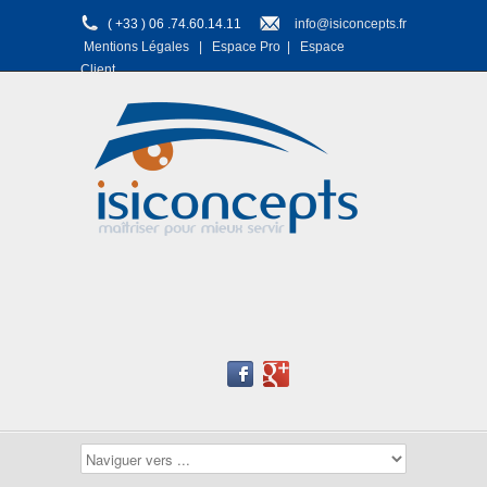
( +33 ) 06 .74.60.14.11
info@isiconcepts.fr
Mentions Légales
|
Espace Pro
|
Espace
Client