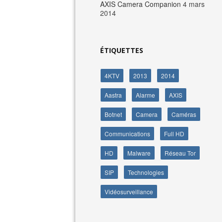
AXIS Camera Companion
4 mars
2014
ÉTIQUETTES
4KTV
2013
2014
Aastra
Alarme
AXIS
Botnet
Camera
Caméras
Communications
Full HD
HD
Malware
Réseau Tor
SIP
Technologies
Vidéosurveillance