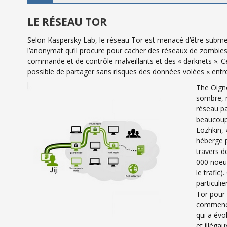
LE RÉSEAU TOR
Selon Kaspersky Lab, le réseau Tor est menacé d’être subme
l’anonymat qu’il procure pour cacher des réseaux de zombies
commande et de contrôle malveillants et des « darknets ». Ces
possible de partager sans risques des données volées « entr
The Oign
sombre, m
réseau pa
beaucoup 
Lozhkin, 
héberge p
travers d
000 noeud
le trafic
particulie
Tor pour 
commencé
qui a évo
et illégau