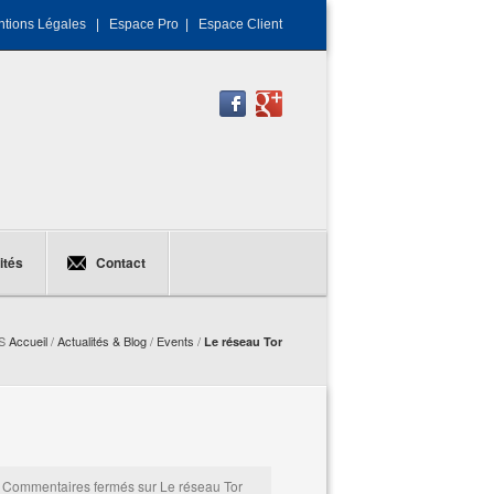
tions Légales
|
Espace Pro
|
Espace Client
ités
Contact
TS
Accueil
/
Actualités & Blog
/
Events
/
Le réseau Tor
-
Commentaires fermés
sur Le réseau Tor