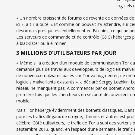
logiciels 
« Un nombre croissant de forums de revente de données de c
ici », a-t-il ajouté. « Et comme on pouvait s’y attendre, sur c
désormais presque essentiellement en Bitcoins, ce qui ne perm
Les serveurs de commande et de contrôle (C&C) hébergés par 
à blacklister ou à éliminer.
3 MILLIONS D’UTILISATEURS PAR JOUR
« Même si la création d’un module de communication Tor da
demande plus de travail aux développeurs de logiciels malve
de nouveaux malwares basés sur Tor va augmenter, de même
logiciels malveillants existants », a déclaré Sergey Lozhkin.
réseau ne manquent pas. À commencer par ce botnet Android 
première fois que les chercheurs en sécurité découvraient un
mobile.
Mais Tor héberge évidemment des botnets classiques. Dans le
pour les trafics illégaux de drogue, d’armes et autres est pro
célèbre. Côté utilisateurs, le trafic de Tor a subi des surtensi
septembre 2013, quand, en l’espace d’une semaine, le trafic 