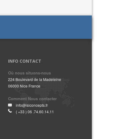
INFO CONTACT
Où nous situons-nous
224 Boulevard de la Madeleine
06000 Nice France
Comment Nous contacter
info@isiconcepts.fr
( +33 ) 06 .74.60.14.11