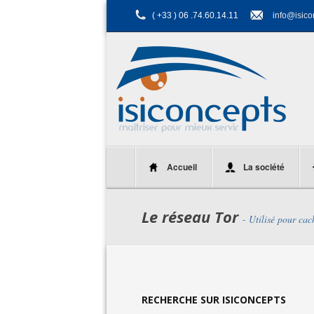
( +33 ) 06 .74.60.14.11
info@isico
Accueil
La société
Le réseau Tor
- Utilisé pour cac
RECHERCHE SUR ISICONCEPTS