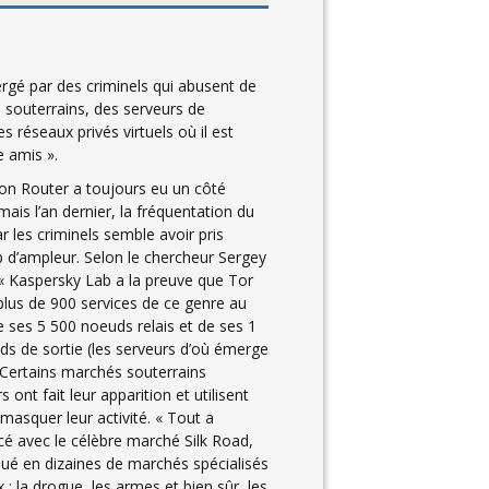
rgé par des criminels qui abusent de
 souterrains, des serveurs de
 réseaux privés virtuels où il est
e amis ».
on Router a toujours eu un côté
ais l’an dernier, la fréquentation du
r les criminels semble avoir pris
d’ampleur. Selon le chercheur Sergey
« Kaspersky Lab a la preuve que Tor
lus de 900 services de ce genre au
e ses 5 500 noeuds relais et de ses 1
s de sortie (les serveurs d’où émerge
). Certains marchés souterrains
rs ont fait leur apparition et utilisent
masquer leur activité. « Tout a
 avec le célèbre marché Silk Road,
lué en dizaines de marchés spécialisés
x : la drogue, les armes et bien sûr, les