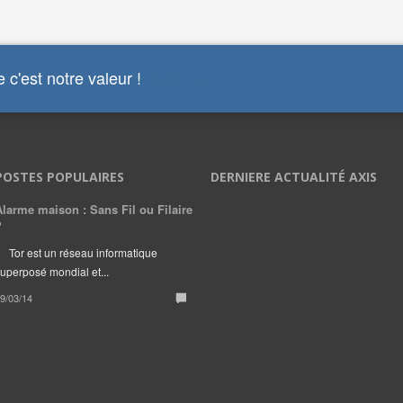
 c'est notre valeur !
POSTES POPULAIRES
DERNIERE ACTUALITÉ AXIS
Alarme maison : Sans Fil ou Filaire
?
Tor est un réseau informatique
uperposé mondial et...
9/03/14