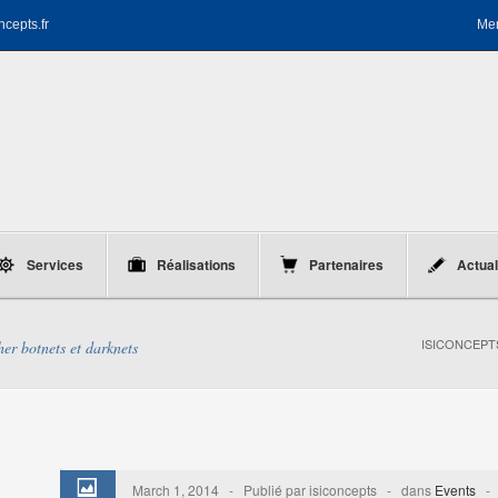
ncepts.fr
Men
Services
Réalisations
Partenaires
Actual
ISICONCEP
her botnets et darknets
March 1, 2014 - Publié par isiconcepts - dans
Events