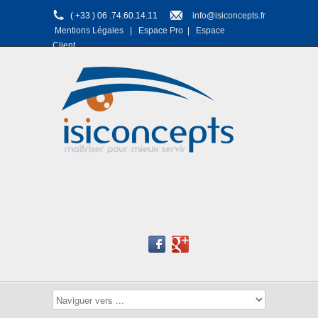
( +33 ) 06 .74.60.14.11
info@isiconcepts.fr
Mentions Légales
|
Espace Pro
|
Espace
Client