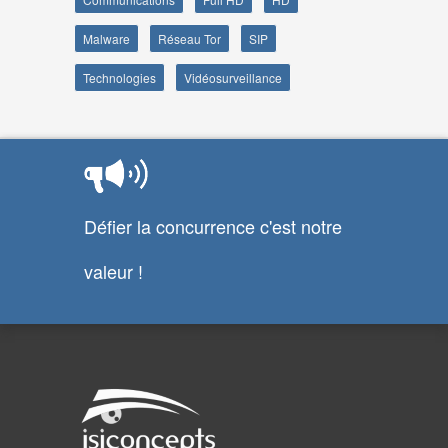
Malware
Réseau Tor
SIP
Technologies
Vidéosurveillance
Défier la concurrence c'est notre
valeur !