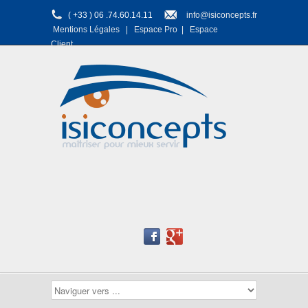
( +33 ) 06 .74.60.14.11
info@isiconcepts.fr
Mentions Légales
|
Espace Pro
|
Espace
Client