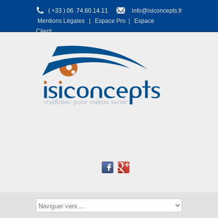
( +33 ) 06 .74.60.14.11
info@isiconcepts.fr
Mentions Légales
|
Espace Pro
|
Espace
Client