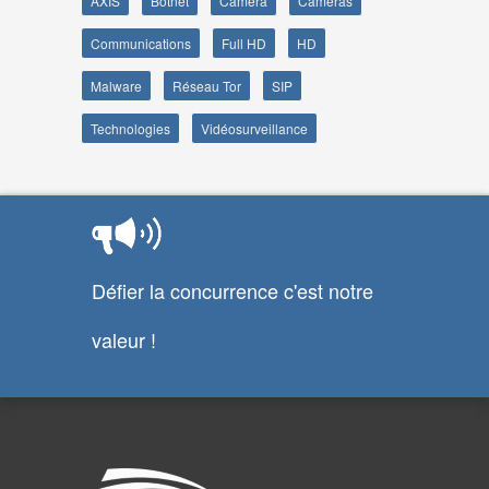
AXIS
Botnet
Camera
Caméras
Communications
Full HD
HD
Malware
Réseau Tor
SIP
Technologies
Vidéosurveillance
Défier la concurrence c'est notre
valeur !