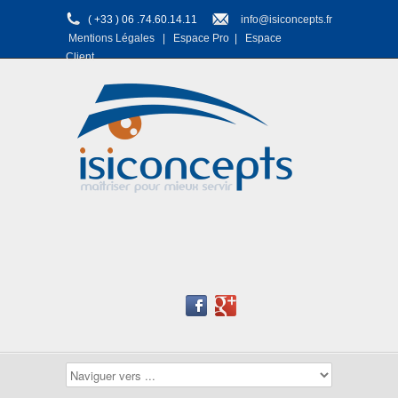
( +33 ) 06 .74.60.14.11
info@isiconcepts.fr
Mentions Légales
|
Espace Pro
|
Espace
Client