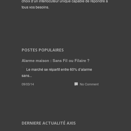
choix d’un interlocuteur unique capable de répondre à
tous vos besoins.
POSTES POPULAIRES
Alarme maison : Sans Fil ou Filaire ?
Le marché se répartit entre 60% d’alarme
sans...
09/03/14
No Comment
DERNIERE ACTUALITÉ AXIS