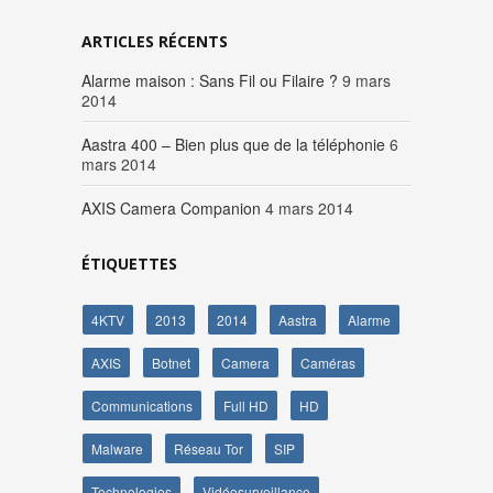
ARTICLES RÉCENTS
Alarme maison : Sans Fil ou Filaire ?
9 mars
2014
Aastra 400 – Bien plus que de la téléphonie
6
mars 2014
AXIS Camera Companion
4 mars 2014
ÉTIQUETTES
4KTV
2013
2014
Aastra
Alarme
AXIS
Botnet
Camera
Caméras
Communications
Full HD
HD
Malware
Réseau Tor
SIP
Technologies
Vidéosurveillance