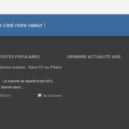
 c'est notre valeur !
POSTES POPULAIRES
DERNIERE ACTUALITÉ AXIS
Alarme maison : Sans Fil ou Filaire
?
Le marché se répartit entre 60%
’alarme sans...
9/03/14
No Comment