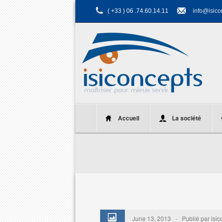
( +33 ) 06 .74.60.14.11
info@isico
Accueil
La société
June 13, 2013 - Publié par is