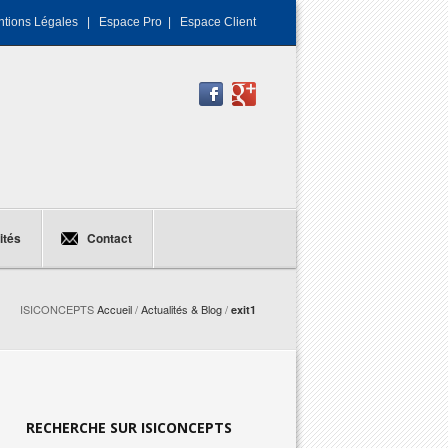
tions Légales
|
Espace Pro
|
Espace Client
ités
Contact
ISICONCEPTS
Accueil
/
Actualités & Blog
/
exit1
RECHERCHE SUR ISICONCEPTS