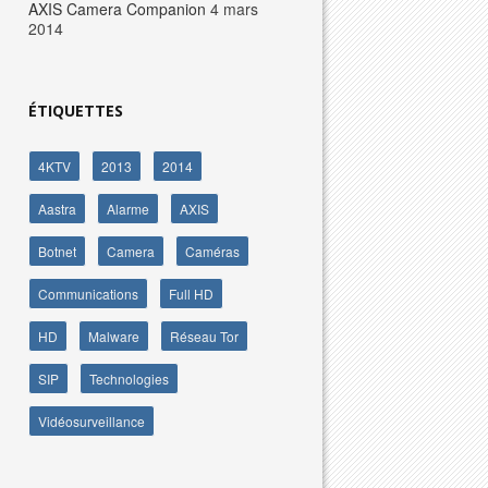
AXIS Camera Companion
4 mars
2014
ÉTIQUETTES
4KTV
2013
2014
Aastra
Alarme
AXIS
Botnet
Camera
Caméras
Communications
Full HD
HD
Malware
Réseau Tor
SIP
Technologies
Vidéosurveillance