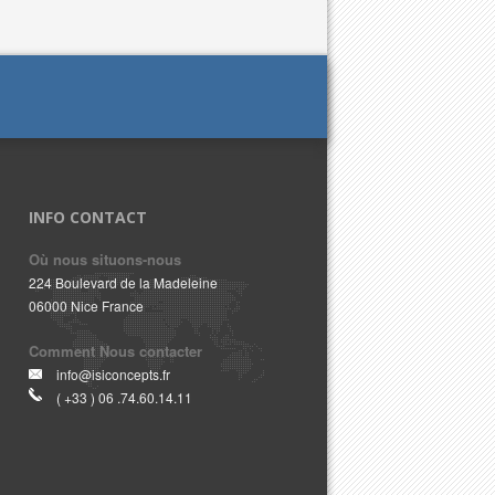
INFO CONTACT
Où nous situons-nous
224 Boulevard de la Madeleine
06000 Nice France
Comment Nous contacter
info@isiconcepts.fr
( +33 ) 06 .74.60.14.11